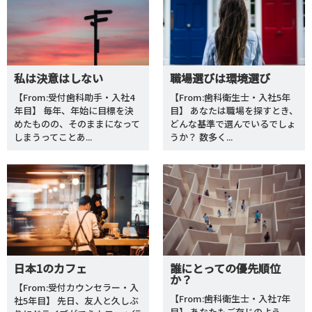
私は決意はしない
職場選びは環境選び
【From:受付歯科助手・入社4
【From:歯科衛生士・入社5年
年目】 毎年、年始に目標を決
目】 あなたは職場を探すとき、
めたものの、そのままになって
どんな基準で選んでいるでしょ
しまうってことあ...
うか？ 数多く...
日本1のカフェ
誰にとっての優先順位
か？
【From:受付カウンセラー・入
【From:歯科衛生士・入社7年
社5年目】 先日、友人と久しぶ
目】 あなたもご存じのよう